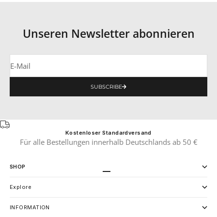
Unseren Newsletter abonnieren
E-Mail
SUBSCRIBE
Kostenloser Standardversand
Für alle Bestellungen innerhalb Deutschlands ab 50 €
SHOP
Gehe zu Element 1
Gehe zu Element 2
Explore
INFORMATION