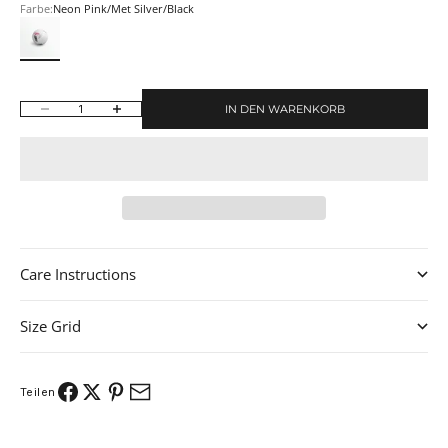
Farbe:
Neon Pink/Met Silver/Black
Neon Pink/Met Silver/Black
IN DEN WARENKORB
Anzahl verringern
Anzahl erhöhen
Care Instructions
Size Grid
Teilen