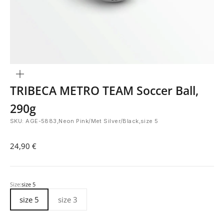
Bild
vergrößern
TRIBECA METRO TEAM Soccer Ball,
290g
SKU: AGE-5883,Neon Pink/Met Silver/Black,size 5
Angebot
24,90 €
Size:
size 5
size 5
size 3