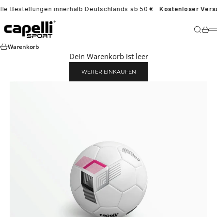
Zum Inhalt springen
lle Bestellungen innerhalb Deutschlands ab 50 €
Kostenloser Vers
Capelli Sport Europe
Suche
War
Warenkorb
Dein Warenkorb ist leer
WEITER EINKAUFEN