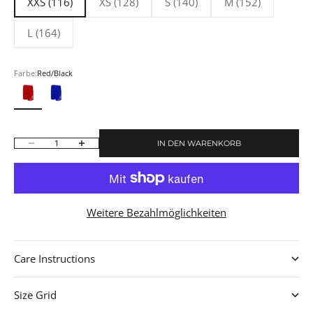
XXS (116)
XS (128)
S (140)
M (152)
L (164)
Farbe:
Red/Black
Red/Black
Royal Blue/Black
IN DEN WARENKORB
Anzahl verringern
Anzahl erhöhen
Weitere Bezahlmöglichkeiten
Care Instructions
Size Grid