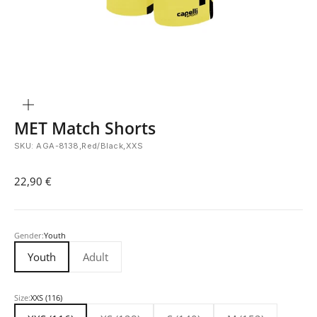
Bild
vergrößern
MET Match Shorts
SKU: AGA-8138,Red/Black,XXS
Angebot
22,90 €
Gender:
Youth
Youth
Adult
Size:
XXS (116)