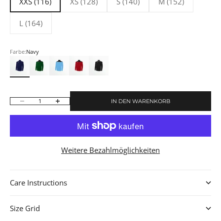
XXS (116)
XS (128)
S (140)
M (152)
L (164)
Farbe:
Navy
Navy
Green/Black
Sky Blue/Black
Red/Black
Black/Dark Grey
IN DEN WARENKORB
Anzahl verringern
Anzahl erhöhen
Weitere Bezahlmöglichkeiten
Care Instructions
Size Grid