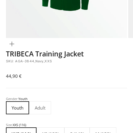
Bild
vergrößern
TRIBECA Training Jacket
SKU: AGA-3844,Navy,XXS
Angebot
44,90 €
Gender:
Youth
Youth
Adult
Size:
XXS (116)