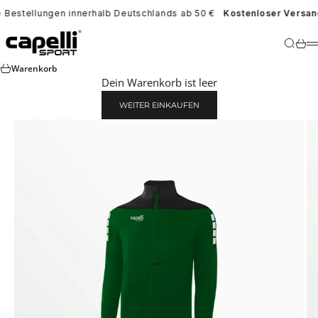
Zum Inhalt springen
e Bestellungen innerhalb Deutschlands ab 50 €
Kostenloser Versan
Capelli Sport Europe
Suche
War
Warenkorb
Dein Warenkorb ist leer
WEITER EINKAUFEN
Gehe zu Element 3
Gehe zu Element 1
Gehe zu Element 2
Gehe zu Element 4
Gehe zu Element 5