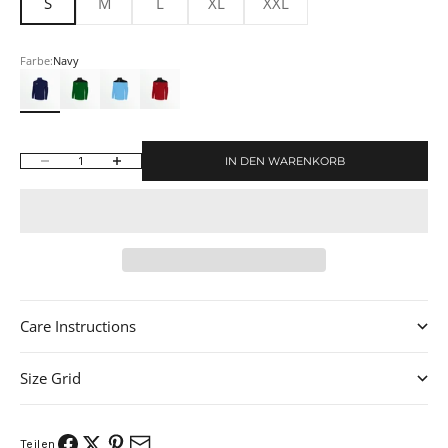
S
M
L
XL
XXL
Farbe:
Navy
Navy
Green/Black
Sky Blue/Black
Red/Black
IN DEN WARENKORB
Anzahl verringern
Anzahl erhöhen
Care Instructions
Size Grid
Teilen