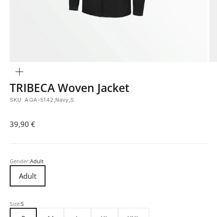
Bild
vergrößern
TRIBECA Woven Jacket
SKU: AGA-5142,Navy,S
Angebot
39,90 €
Gender:
Adult
Adult
Size:
S