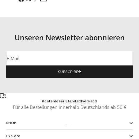
Unseren Newsletter abonnieren
E-Mail
SUBSCRIBE
Kostenloser Standardversand
Für alle Bestellungen innerhalb Deutschlands ab 50 €
SHOP
Gehe zu Element 1
Gehe zu Element 2
Explore