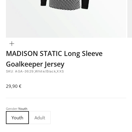
Bild
vergrößern
MADISON STATIC Long Sleeve
Goalkeeper Jersey
SKU: AGA-3629,White/Black,XXS
Angebot
29,90 €
Gender:
Youth
Youth
Adult