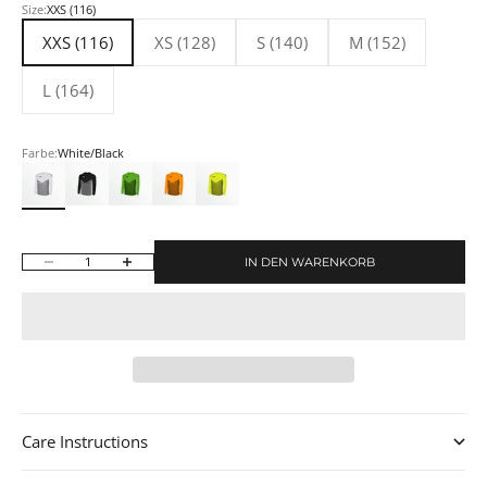
Size:
XXS (116)
XXS (116)
XS (128)
S (140)
M (152)
L (164)
Farbe:
White/Black
White/Black
Black/White
Power Green/Black
Neon Orange/Black
Neon Yellow/Black
IN DEN WARENKORB
Anzahl verringern
Anzahl erhöhen
Care Instructions