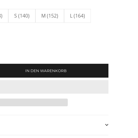
8)
S (140)
M (152)
L (164)
en
IN DEN WARENKORB