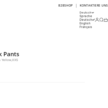
|
B2BSHOP
KONTAKTIERE UNS
Deutsch
Sprache
Anmel
Such
Wa
Deutsch
English
Français
 Pants
 Yellow,XXS