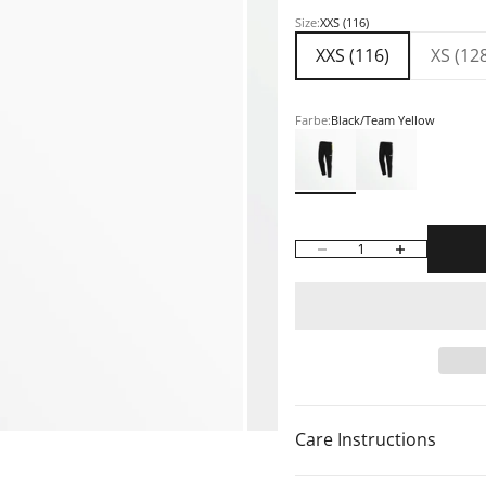
Size:
XXS (116)
XXS (116)
XS (12
ment 2
nt 1
lement 3
Farbe:
Black/Team Yellow
Black/Team Yellow
Black/White
Anzahl verringern
Anzahl erhöh
Care Instructions