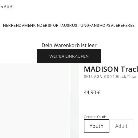
ab 50 €
HERREN
DAMEN
KINDER
SPORTAUSRÜSTUNG
FANSHOP
SALE
REFEREE
Dein Warenkorb ist leer
WEITER EINKAUFEN
MADISON Track
SKU: AGA-6094,Black/Team
Angebot
44,90 €
Gender:
Youth
Youth
Adult