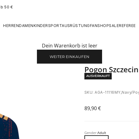
ab 50 €
HERREN
DAMEN
KINDER
SPORTAUSRÜSTUNG
FANSHOP
SALE
REFEREE
Dein Warenkorb ist leer
WEITER EINKAUFEN
Pogon Szczecin
AUSVERKAUFT
SKU: AGA-11116MY,Navy/Pog
Angebot
89,90 €
Gender:
Adult