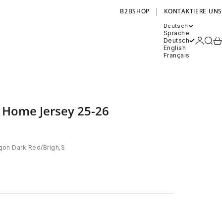
|
B2BSHOP
KONTAKTIERE UNS
Deutsch
Sprache
Anmel
Such
Wa
Deutsch
English
Français
 Home Jersey 25-26
on Dark Red/Brigh,S