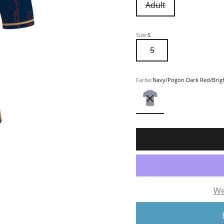
Adult
Size:
S
S
Farbe:
Navy/Pogon Dark Red/Brig
Navy/Pogon Dark Red/
We