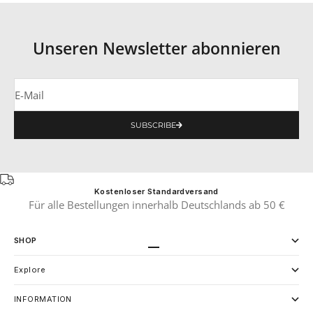
Unseren Newsletter abonnieren
E-Mail
SUBSCRIBE
Kostenloser Standardversand
Für alle Bestellungen innerhalb Deutschlands ab 50 €
SHOP
Gehe zu Element 1
Gehe zu Element 2
Explore
INFORMATION