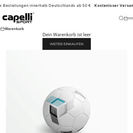
Zum Inhalt springen
e Bestellungen innerhalb Deutschlands ab 50 €
Kostenloser Versan
Capelli Sport Europe
Suche
War
Warenkorb
Dein Warenkorb ist leer
WEITER EINKAUFEN