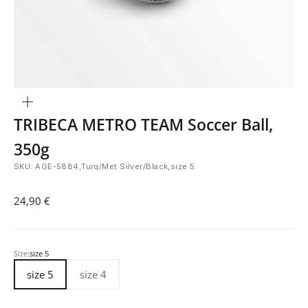
Bild
vergrößern
TRIBECA METRO TEAM Soccer Ball,
350g
SKU: AGE-5884,Turq/Met Silver/Black,size 5
Angebot
24,90 €
Size:
size 5
size 5
size 4