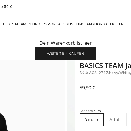
ab 50 €
HERREN
DAMEN
KINDER
SPORTAUSRÜSTUNG
FANSHOP
SALE
REFEREE
Dein Warenkorb ist leer
WEITER EINKAUFEN
BASICS TEAM J
SKU: AGA-2747,Navy/White
Angebot
59,90 €
Gender:
Youth
Youth
Adult