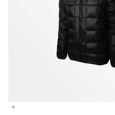
Gehe zu El
Gehe zu Elem
Bild
vergrößern