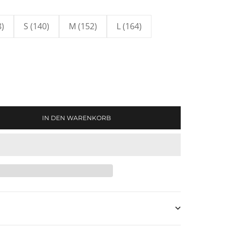
8)
S (140)
M (152)
L (164)
en
IN DEN WARENKORB