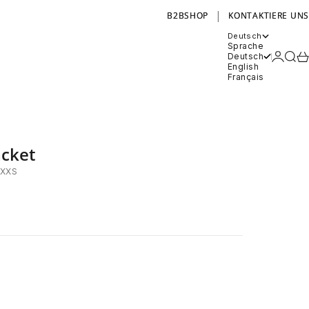
|
B2BSHOP
KONTAKTIERE UNS
Deutsch
Sprache
Anmel
Such
Wa
Deutsch
English
Français
acket
,XXS