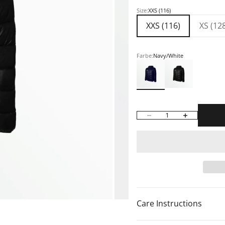
Size:
XXS (116)
XXS (116)
XS (12
ement 2
ent 1
Farbe:
Navy/White
Navy/White
Black/White
Anzahl verringern
Anzahl erhöh
Care Instructions