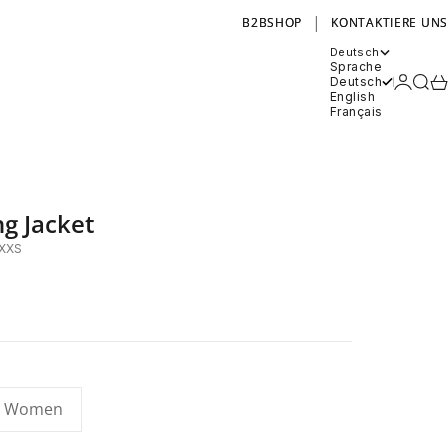
|
B2BSHOP
KONTAKTIERE UNS
Deutsch
Sprache
Anmel
Such
Wa
Deutsch
English
Français
ng Jacket
,XXS
Women