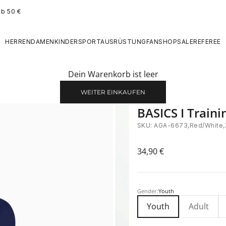
ab 50 €
HERREN
DAMEN
KINDER
SPORTAUSRÜSTUNG
FANSHOP
SALE
REFEREE
Dein Warenkorb ist leer
WEITER EINKAUFEN
BASICS I Traini
SKU: AGA-6673,Red/White
Angebot
34,90 €
Gender:
Youth
Youth
Adult