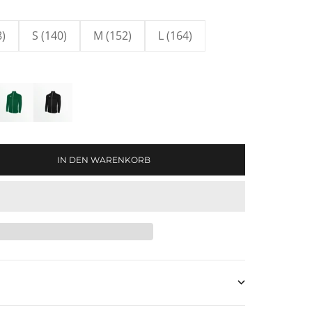
8)
S (140)
M (152)
L (164)
e
ite
reen/White
Black/White
en
IN DEN WARENKORB