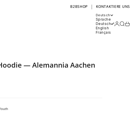
|
B2BSHOP
KONTAKTIERE UNS
Deutsch
Sprache
Anmel
Such
Wa
Deutsch
English
Français
p Hoodie — Alemannia Aachen
Youth