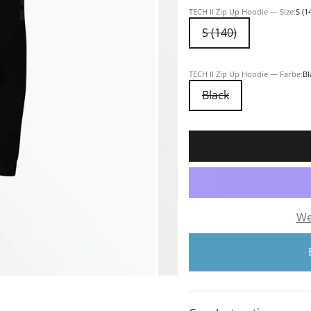
TECH II Zip Up Hoodie — Size:
S (1
S (140)
nt 1
ment 2
lement 3
TECH II Zip Up Hoodie — Farbe:
Bl
Black
We