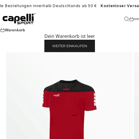
Zum Inhalt springen
le Bestellungen innerhalb Deutschlands ab 50 €
Kostenloser Versa
Capelli Sport Europe
Suche
War
Warenkorb
Dein Warenkorb ist leer
WEITER EINKAUFEN
Gehe zu Element 5
Gehe zu Element 1
Gehe zu Element 2
Gehe zu Element 3
Gehe zu Element 4