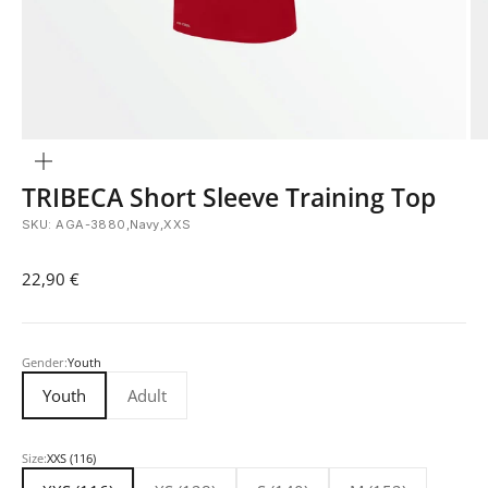
Bild
vergrößern
TRIBECA Short Sleeve Training Top
SKU: AGA-3880,Navy,XXS
Angebot
22,90 €
Gender:
Youth
Youth
Adult
Size:
XXS (116)