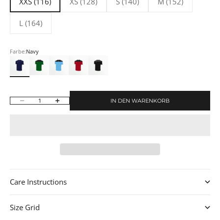
XXS (116)
XS (128)
S (140)
M (152)
L (164)
Farbe:
Navy
Navy
Green/Black
Sky Blue/Black
Red/Black
Black/Dark Grey
IN DEN WARENKORB
Anzahl verringern
Anzahl erhöhen
Care Instructions
Size Grid